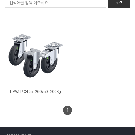
L-VWPP Φ125~260 /50~200Kg
1