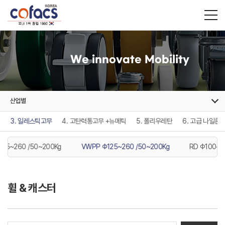
We innovate Mobility
산업별
c
3. 일레스틱고무
4. 고탄력통고무 +뉴메틱
5. 폴리우레탄
6. 고급 나일론
125~260 /50~200Kg
VWPP Φ125~260 /50~200Kg
RD Φ100~2
휠 & 캐스터