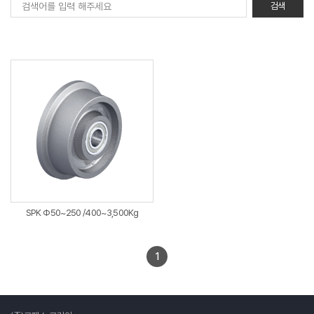
SPK Φ50~250 /400~3,500Kg
1