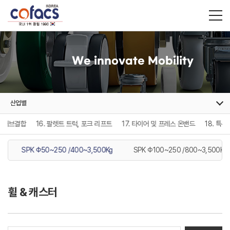
We innovate Mobility
산업별
구동,허브결합
16. 팔렛트 트럭, 포크 리프트
17. 타이어 및 프레스 온밴드
18. 특
g
SPK Φ50~250 /400~3,500Kg
SPK Φ100~250 /800~3,500Kg
휠 & 캐스터