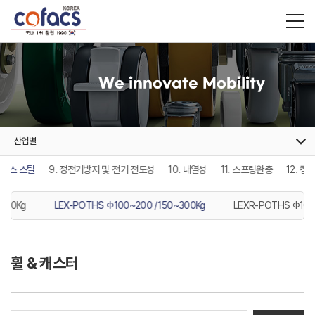
We innovate Mobility
산업별
텐레스 스틸
9. 정전기방지 및 전기 전도성
10. 내열성
11. 스프링완충
12. 컴
~300Kg
LEX-POTHS Φ100~200 /150~300Kg
LEXR-POTHS Φ100
휠 & 캐스터