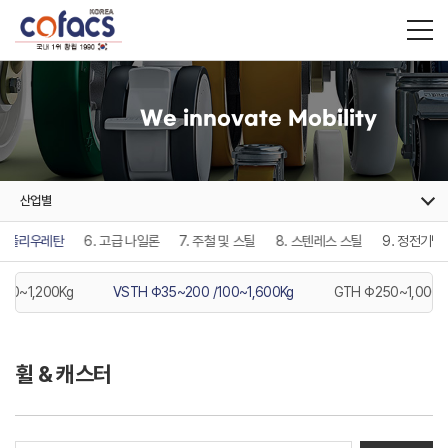
We innovate Mobility
산업별
5. 폴리우레탄
6. 고급 나일론
7. 주철 및 스틸
8. 스텐레스 스틸
9. 정전기방
750~1,200Kg
VSTH Φ35~200 /100~1,600Kg
GTH Φ250~1,000 /
휠 & 캐스터