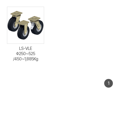
LS-VLE
Φ250~525
/450~1,885Kg
1