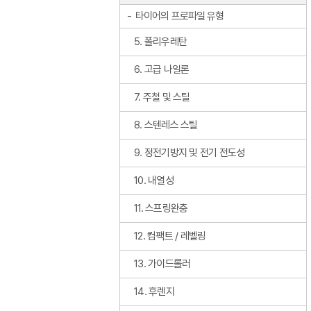
타이어의 프로파일 유형
5. 폴리우레탄
6. 고급 나일론
7. 주철 및 스틸
8. 스텐레스 스틸
9. 정전기방지 및 전기 전도성
10. 내열성
11. 스프링완충
12. 컴팩트 / 레벨링
13. 가이드롤러
14. 후렌지