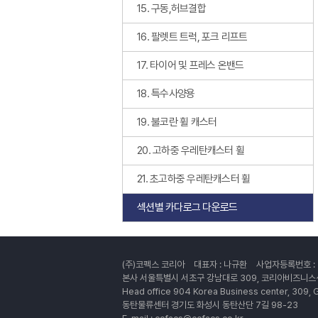
15. 구동,허브결합
16. 팔렛트 트럭, 포크 리프트
17. 타이어 및 프레스 온밴드
18. 특수사양용
19. 불코란 휠 캐스터
20. 고하중 우레탄캐스터 휠
21. 초고하중 우레탄캐스터 휠
섹션별 카다로그 다운로드
(주)코펙스 코리아
대표자 : 나규환
사업자등록번호 : 7
본사 서울특별시 서초구 강남대로 309, 코리아비즈니스
Head office 904 Korea Business center, 309
동탄물류센터 경기도 화성시 동탄산단 7길 98-23