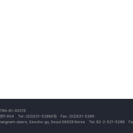
86-81-00215
센타 904
Tel : (02)521-5288(대)
Fax : (02)521-5289
, Gangnam-daero, Seocho-gu, Seoul 06628 Korea
Tel. 82-2-521-5288
Fa