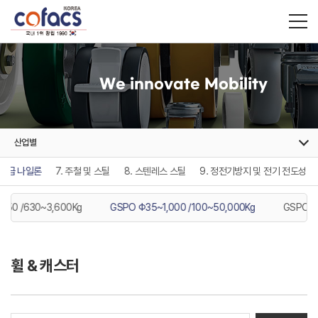
We innovate Mobility
산업별
 고급 나일론
7. 주철 및 스틸
8. 스텐레스 스틸
9. 정전기방지 및 전기 전도성
250 /630~3,600Kg
GSPO Φ35~1,000 /100~50,000Kg
GSPO Φ
휠 & 캐스터